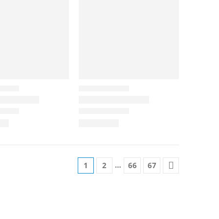
…
1
2
66
67