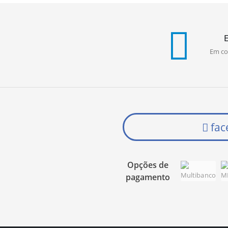
Em co
fac
Opções de
pagamento