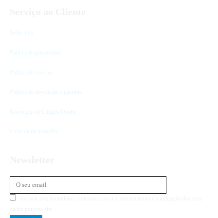
Serviço ao Cliente
Sobre nós
Política de privacidade
Política de cookies
Política de devolução e garantia
Resolução de Litígios Online
Livro de reclamações
Newsletter
Ao usar este formulário, concorda com o armazenamento e a utilização dos seus
dados por este site.