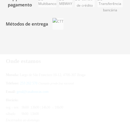
pagamento
Métodos de entrega
Onde estamos
Morada:
Largo de São Francisco 10-12, 4700-307 Braga
Telefone:
253 262 570
Chamada p/rede fixa nacional
Email:
geral@casaboucas.com
Horário:
seg – sex
9h00 13h00 | 14h30 – 18h00
sábado
9h00 13h00
Encerrados ao domingo.