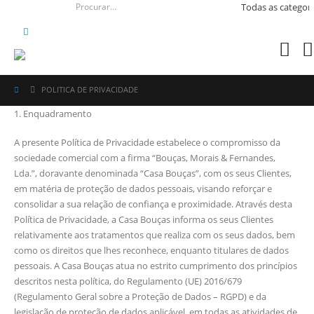
POLITICA DE PRIVACIDADE
1. Enquadramento
A presente Política de Privacidade estabelece o compromisso da
sociedade comercial com a firma “Bouças, Morais & Fernandes,
Lda.”, doravante denominada “Casa Bouças”, com os seus Clientes,
em matéria de proteção de dados pessoais, visando reforçar e
consolidar a sua relação de confiança e proximidade. Através desta
Política de Privacidade, a Casa Bouças informa os seus Clientes
relativamente aos tratamentos que realiza com os seus dados, bem
como os direitos que lhes reconhece, enquanto titulares de dados
pessoais. A Casa Bouças atua no estrito cumprimento dos princípios
descritos nesta política, do Regulamento (UE) 2016/679
(Regulamento Geral sobre a Proteção de Dados – RGPD) e da
legislação de proteção de dados aplicável, em todas as atividades de