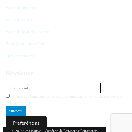
Política de privacidade
Política de cookies
Política de devolução e garantia
Resolução de Litígios Online
Livro de reclamações
Newsletter
Ao usar este formulário, concorda com o armazenamento e a utilização dos seus
dados por este site.
Preferências
© 2025 Casa Bouças – Comércio de Ferragens e Ferramentas