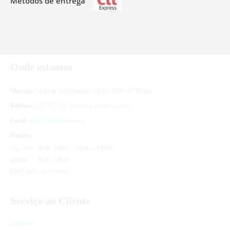
Métodos de entrega
Onde estamos
Morada:
Largo de São Francisco 10-12, 4700-307 Braga
Telefone:
253 262 570
Chamada p/rede fixa nacional
Email:
geral@casaboucas.com
Horário:
seg – sex
9h00 13h00 | 14h30 – 18h00
sábado
9h00 13h00
Encerrados ao domingo.
Serviço ao Cliente
Sobre nós