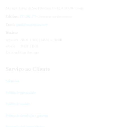
Morada:
Largo de São Francisco 10-12, 4700-307 Braga
Telefone:
253 262 570
Chamada p/rede fixa nacional
Email:
geral@casaboucas.com
Horário:
seg – sex
9h00 13h00 | 14h30 – 18h00
sábado
9h00 13h00
Encerrados ao domingo.
Serviço ao Cliente
Sobre nós
Política de privacidade
Política de cookies
Política de devolução e garantia