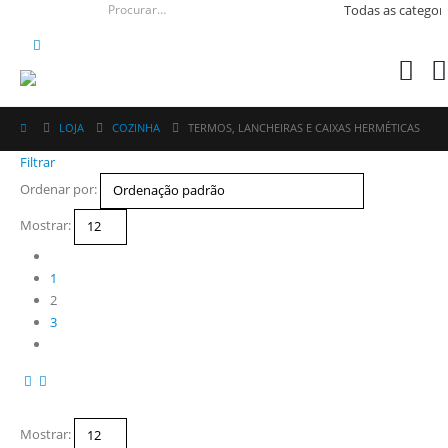
LOJA
COZINHA
TERMOS, LANCHEIRAS E CAIXAS HERMÉTICAS
Filtrar
Ordenar por:
Mostrar:
1
2
3
Mostrar: