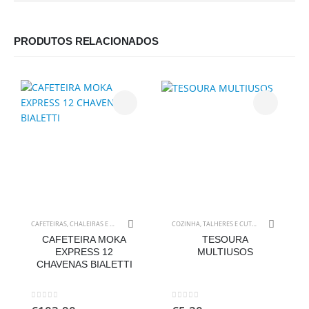
PRODUTOS RELACIONADOS
CAFETEIRAS, CHALEIRAS E ACESSÓRIOS
,
COZINHA
COZINHA
,
TALHERES E CUTELARIAS
CAFETEIRA MOKA
TESOURA
EXPRESS 12
MULTIUSOS
CHAVENAS BIALETTI
0
out of 5
0
out of 5