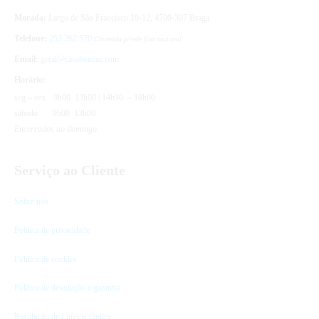
Morada:
Largo de São Francisco 10-12, 4700-307 Braga
Telefone:
253 262 570
Chamada p/rede fixa nacional
Email:
geral@casaboucas.com
Horário:
seg – sex
9h00 13h00 | 14h30 – 18h00
sábado
9h00 13h00
Encerrados ao domingo.
Serviço ao Cliente
Sobre nós
Política de privacidade
Política de cookies
Política de devolução e garantia
Resolução de Litígios Online